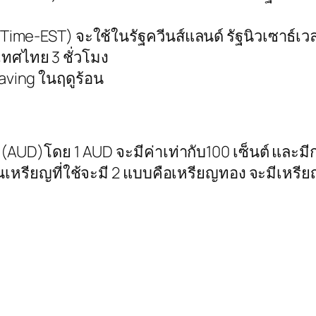
Time-EST) จะใช้ในรัฐควีนส์แลนด์ รัฐนิวเซาธ์เวล
ทศไทย 3 ชั่วโมง
saving ในฤดูร้อน
AUD)โดย 1 AUD จะมีค่าเท่ากับ100 เซ็นต์ และมีกา
วนเหรียญที่ใช้จะมี 2 แบบคือเหรียญทอง จะมีเหรี