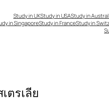
Study in UK
Study in USA
Study in Austral
udy in Singapore
Study in France
Study in Swit
S
สเตรเลีย