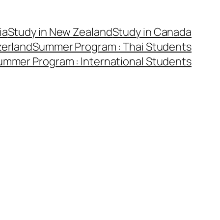
ia
Study in New Zealand
Study in Canada
zerland
Summer Program : Thai Students
ummer Program : International Students