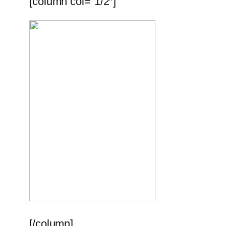
[column col=”1/2″]
[/column]