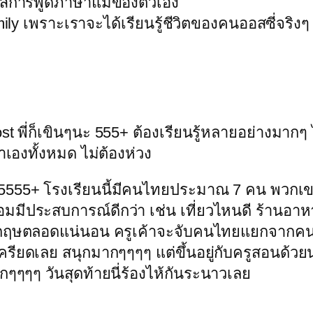
กาสการพูดภาษาแม่ของตัวเอง
amily เพราะเราจะได้เรียนรู้ชีวิตของคนออสซี่จริงๆ
st พี่ก็เขินๆนะ 555+ ต้องเรียนรู้หลายอย่างมากๆ 
เองทั้งหมด ไม่ต้องห่วง
ด้ 55555+ โรงเรียนนี้มีคนไทยประมาณ 7 คน พวกเ
็ย่อมมีประสบการณ์ดีกว่า เช่น เที่ยวไหนดี ร้านอ
าอังกฤษตลอดแน่นอน ครูเค้าจะจับคนไทยแยกจากคน
เครียดเลย สนุกมากๆๆๆๆ แต่ขึ้นอยู่กับครูสอนด้ว
กๆๆๆๆ วันสุดท้ายนี่ร้องไห้กันระนาวเลย