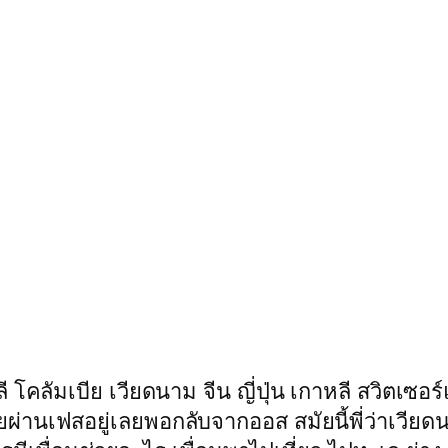
ลี โคลัมเบีย เวียดนาม จีน ญี่ปุ่น เกาหลี สวิตเซอ
งคุยผ่านเฟสอยู่เลยพอกลับจากออส สมัยนี้พี่ว่าเว